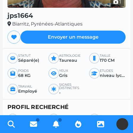
1
jps1664
Biarritz, Pyrénées-Atlantiques
Envoyer un message
STATUT
ASTROLOGIE
TAILLE
Séparé(e)
Taureau
170 CM
POIDS
YEUX
ÉTUDES
68 KG
Gris
niveau lycée ou inférieur
SIGNES
TRAVAIL
DISTINCTIFS
Employé
-
PROFIL RECHERCHÉ
RECHERCHE
POUR
ÂGE SOUHAITÉ
Femme
Tout
Entre 18 et 99
U
RAPPORT