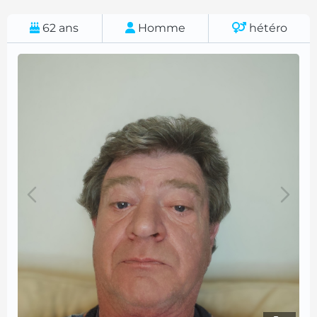
62
ans
Homme
hétéro