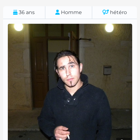
36
ans
Homme
hétéro