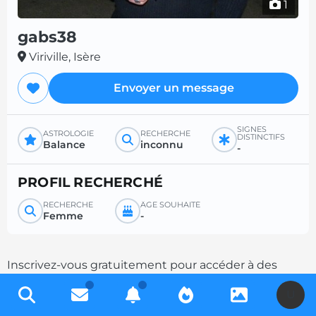
1
gabs38
Viriville, Isère
Envoyer un message
SIGNES
ASTROLOGIE
RECHERCHE
DISTINCTIFS
Balance
inconnu
-
PROFIL RECHERCHÉ
RECHERCHE
ÂGE SOUHAITÉ
Femme
-
Inscrivez-vous gratuitement pour accéder à des
milliers de profils et multipliez les chances de
U
contacts en complétant votre description.