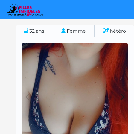
32
ans
Femme
hétéro