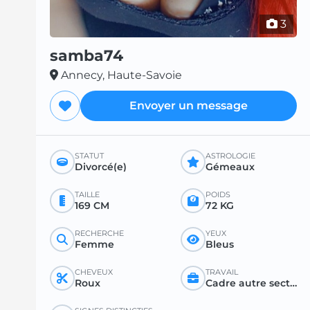
3
samba74
Annecy, Haute-Savoie
Envoyer un message
STATUT
ASTROLOGIE
Divorcé(e)
Gémeaux
TAILLE
POIDS
169 CM
72 KG
RECHERCHE
YEUX
Femme
Bleus
CHEVEUX
TRAVAIL
Roux
Cadre autre secteur