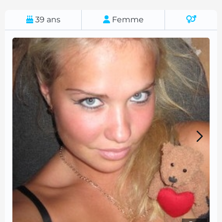
39
ans
Femme