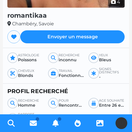
4
romantikaa
Chambéry, Savoie
Envoyer un message
ASTROLOGIE
RECHERCHE
YEUX
Poissons
inconnu
Bleus
SIGNES
CHEVEUX
TRAVAIL
DISTINCTIFS
Blonds
Fonctionnaire secrétariat
-
PROFIL RECHERCHÉ
RECHERCHE
POUR
ÂGE SOUHAITÉ
Homme
Rencontre sérieuse
Entre 26 et 50
RAPPORT
SEXUEL
1 fois par jour
U