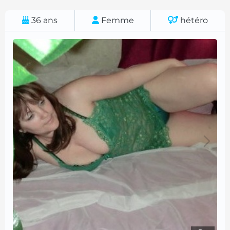
36
ans
Femme
hétéro