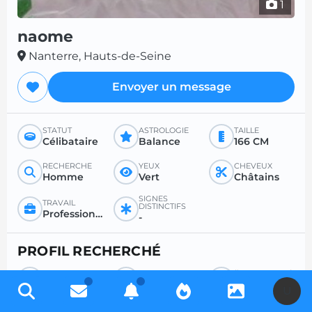
1
naome
Nanterre, Hauts-de-Seine
Envoyer un message
STATUT
ASTROLOGIE
TAILLE
Célibataire
Balance
166 CM
RECHERCHE
YEUX
CHEVEUX
Homme
Vert
Châtains
SIGNES
TRAVAIL
DISTINCTIFS
Profession libérale
-
PROFIL RECHERCHÉ
RECHERCHE
POUR
ÂGE SOUHAITÉ
Homme
Tout
Entre 26 et 35
U