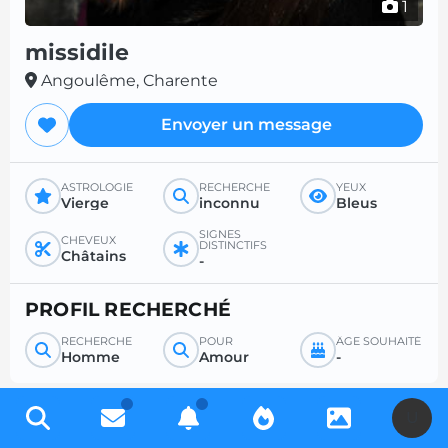
1
missidile
Angoulême, Charente
Envoyer un message
ASTROLOGIE
RECHERCHE
YEUX
Vierge
inconnu
Bleus
SIGNES
CHEVEUX
DISTINCTIFS
Châtains
-
PROFIL RECHERCHÉ
RECHERCHE
POUR
ÂGE SOUHAITÉ
Homme
Amour
-
U
Inscrivez-vous gratuitement pour accéder à des