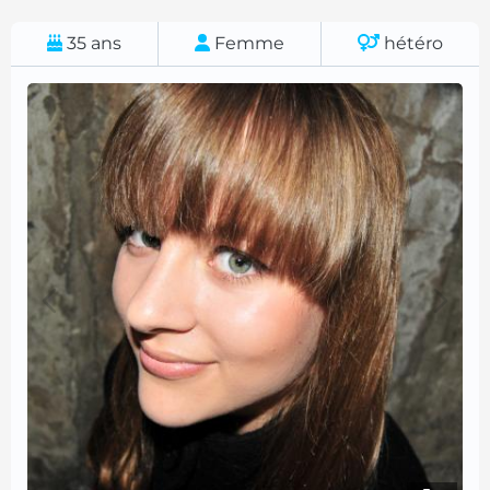
35
ans
Femme
hétéro