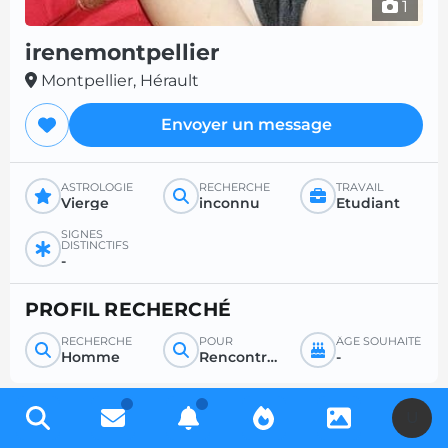
1
irenemontpellier
Montpellier, Hérault
Envoyer un message
ASTROLOGIE
RECHERCHE
TRAVAIL
Vierge
inconnu
Etudiant
SIGNES
DISTINCTIFS
-
PROFIL RECHERCHÉ
RECHERCHE
POUR
ÂGE SOUHAITÉ
Homme
Rencontre sérieuse
-
U
Inscrivez-vous gratuitement pour accéder à des