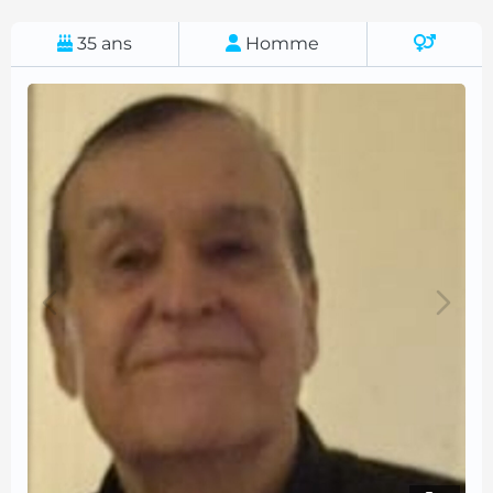
35
ans
Homme