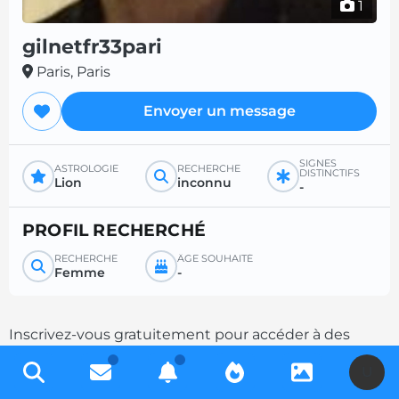
1
gilnetfr33pari
Paris, Paris
Envoyer un message
SIGNES
ASTROLOGIE
RECHERCHE
DISTINCTIFS
Lion
inconnu
-
PROFIL RECHERCHÉ
RECHERCHE
ÂGE SOUHAITÉ
Femme
-
Inscrivez-vous gratuitement pour accéder à des
milliers de profils et multipliez les chances de
U
contacts en complétant votre description.