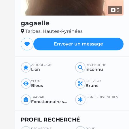
3
gagaelle
Tarbes, Hautes-Pyrénées
Envoyer un message
ASTROLOGIE
RECHERCHE
Lion
inconnu
YEUX
CHEVEUX
Bleus
Bruns
TRAVAIL
SIGNES DISTINCTIFS
Fonctionnaire secrétariat
-
PROFIL RECHERCHÉ
RECHERCHE
POUR