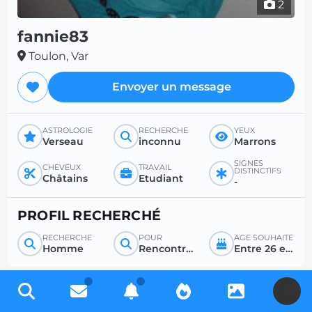
2
fannie83
Toulon, Var
Envoyer un message
ASTROLOGIE
RECHERCHE
YEUX
Verseau
inconnu
Marrons
SIGNES
CHEVEUX
TRAVAIL
DISTINCTIFS
Châtains
Etudiant
-
PROFIL RECHERCHÉ
RECHERCHE
POUR
ÂGE SOUHAITÉ
Homme
Rencontre sérieuse
Entre 26 et 50
U
Inscrivez-vous gratuitement pour accéder à des