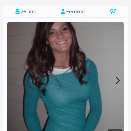
26
ans
Femme