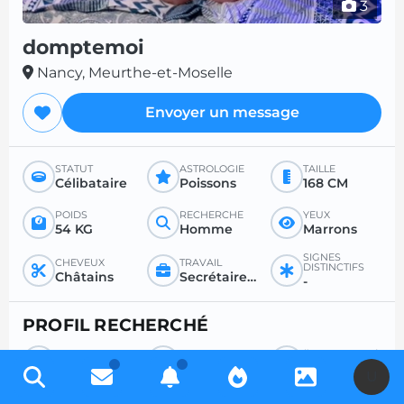
3
domptemoi
Nancy, Meurthe-et-Moselle
Envoyer un message
STATUT
ASTROLOGIE
TAILLE
Célibataire
Poissons
168 CM
POIDS
RECHERCHE
YEUX
54 KG
Homme
Marrons
SIGNES
CHEVEUX
TRAVAIL
DISTINCTIFS
Châtains
Secrétaire / fonctionnaire / instituteur
-
PROFIL RECHERCHÉ
RECHERCHE
POUR
ÂGE SOUHAITÉ
Homme
Sexe
Entre 36 et 99
U
RAPPORT