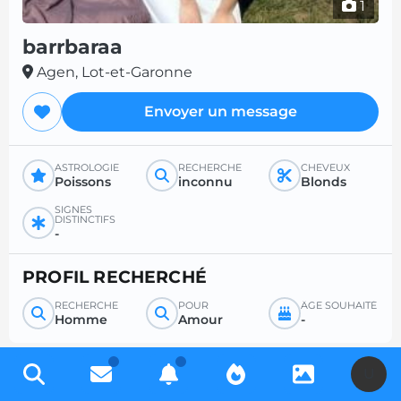
1
barrbaraa
Agen, Lot-et-Garonne
Envoyer un message
ASTROLOGIE
RECHERCHE
CHEVEUX
Poissons
inconnu
Blonds
SIGNES
DISTINCTIFS
-
PROFIL RECHERCHÉ
RECHERCHE
POUR
ÂGE SOUHAITÉ
Homme
Amour
-
U
Inscrivez-vous gratuitement pour accéder à des