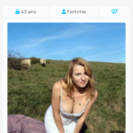
43
ans
Femme