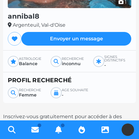
1
annibal8
Argenteuil, Val-d'Oise
Envoyer un message
SIGNES
ASTROLOGIE
RECHERCHE
DISTINCTIFS
Balance
inconnu
-
PROFIL RECHERCHÉ
RECHERCHE
ÂGE SOUHAITÉ
Femme
-
Inscrivez-vous gratuitement pour accéder à des
milliers de profils et multipliez les chances de
U
contacts en complétant votre description.