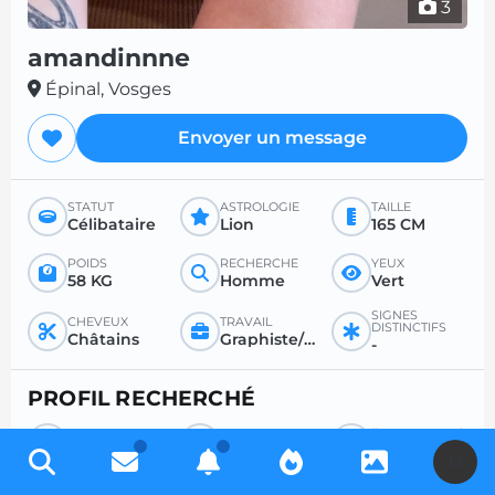
3
amandinnne
Épinal, Vosges
Envoyer un message
STATUT
ASTROLOGIE
TAILLE
Célibataire
Lion
165 CM
POIDS
RECHERCHE
YEUX
58 KG
Homme
Vert
SIGNES
CHEVEUX
TRAVAIL
DISTINCTIFS
Châtains
Graphiste/Programmeur/Webmaster
-
PROFIL RECHERCHÉ
RECHERCHE
POUR
ÂGE SOUHAITÉ
Homme
Sexe
Entre 36 et 50
U
RAPPORT