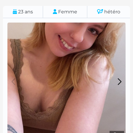
23
ans
Femme
hétéro