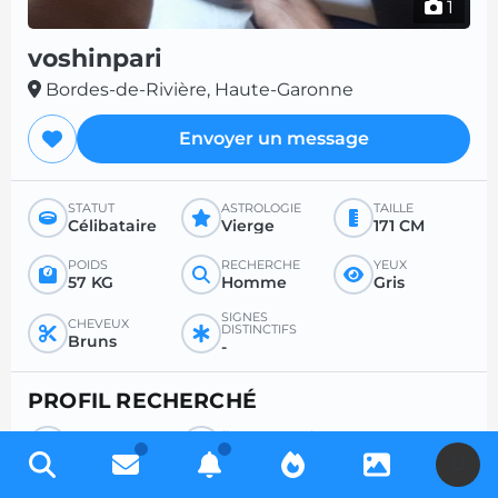
1
voshinpari
Bordes-de-Rivière, Haute-Garonne
Envoyer un message
STATUT
ASTROLOGIE
TAILLE
Célibataire
Vierge
171 CM
POIDS
RECHERCHE
YEUX
57 KG
Homme
Gris
SIGNES
CHEVEUX
DISTINCTIFS
Bruns
-
PROFIL RECHERCHÉ
RECHERCHE
ÂGE SOUHAITÉ
Femme
-
U