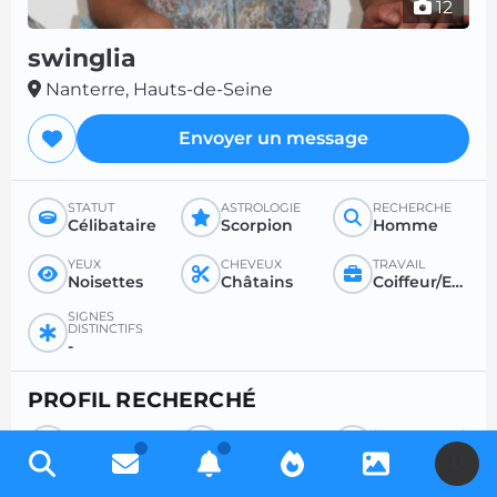
12
swinglia
Nanterre, Hauts-de-Seine
Envoyer un message
STATUT
ASTROLOGIE
RECHERCHE
Célibataire
Scorpion
Homme
YEUX
CHEVEUX
TRAVAIL
Noisettes
Châtains
Coiffeur/Esthéticienne
SIGNES
DISTINCTIFS
-
PROFIL RECHERCHÉ
RECHERCHE
POUR
ÂGE SOUHAITÉ
Homme
Tout
Entre 26 et 50
U