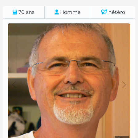
70
ans
Homme
hétéro