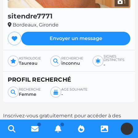
1
sitendre7771
Bordeaux, Gironde
Envoyer un message
SIGNES
ASTROLOGIE
RECHERCHE
DISTINCTIFS
Taureau
inconnu
-
PROFIL RECHERCHÉ
RECHERCHE
ÂGE SOUHAITÉ
Femme
-
Inscrivez-vous gratuitement pour accéder à des
milliers de profils et multipliez les chances de
U
contacts en complétant votre description.