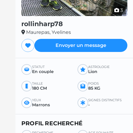
3
rollinharp78
Maurepas, Yvelines
Envoyer un message
STATUT
ASTROLOGIE
En couple
Lion
TAILLE
POIDS
180 CM
85 KG
YEUX
SIGNES DISTINCTIFS
Marrons
-
PROFIL RECHERCHÉ
RECHERCHE
ÂGE SOUHAITÉ