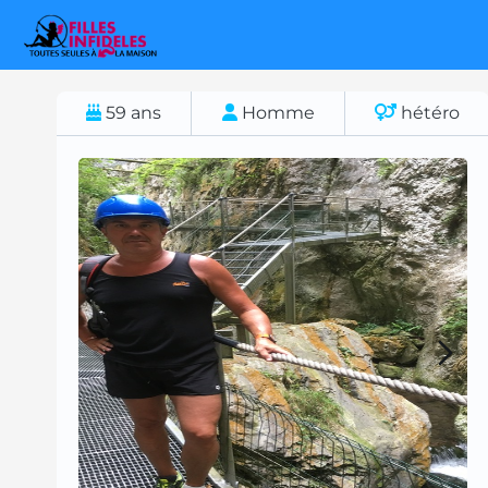
59
ans
Homme
hétéro