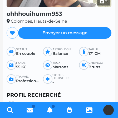
2
ohhhouihumm953
Colombes, Hauts-de-Seine
Envoyer un message
STATUT
ASTROLOGIE
TAILLE
En couple
Balance
171 CM
POIDS
YEUX
CHEVEUX
55 KG
Marrons
Bruns
SIGNES
TRAVAIL
DISTINCTIFS
Profession libérale
-
PROFIL RECHERCHÉ
ÂGE SOUHAITÉ
Entre 18 et 99
U