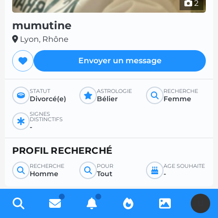
2
mumutine
Lyon, Rhône
Envoyer un message
STATUT
ASTROLOGIE
RECHERCHE
Divorcé(e)
Bélier
Femme
SIGNES
DISTINCTIFS
-
PROFIL RECHERCHÉ
RECHERCHE
POUR
ÂGE SOUHAITÉ
Homme
Tout
-
U
Inscrivez-vous gratuitement pour accéder à des