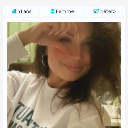
41
ans
Femme
hétéro