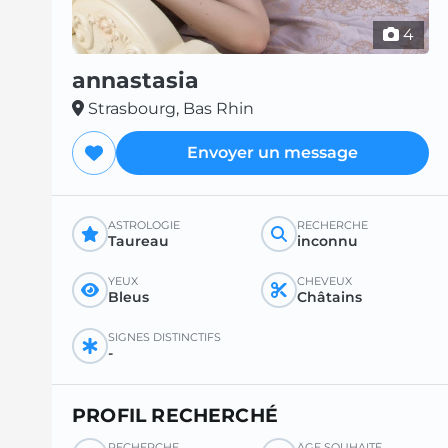
4
annastasia
Strasbourg, Bas Rhin
Envoyer un message
ASTROLOGIE
RECHERCHE
Taureau
inconnu
YEUX
CHEVEUX
Bleus
Châtains
SIGNES DISTINCTIFS
-
PROFIL RECHERCHÉ
RECHERCHE
ÂGE SOUHAITÉ