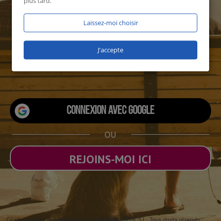
plus tard.
Laissez-moi choisir
J'accepte
1995 utilisateurs connectés
Connexion avec Google
OU
REJOINS-MOI ICI