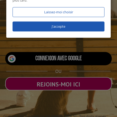
plus tard.
Laissez-moi choisir
J'accepte
1929 utilisateurs connectés
Connexion avec Google
OU
REJOINS-MOI ICI