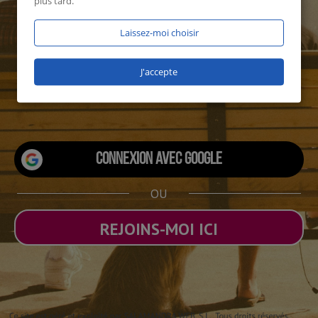
plus tard.
Laissez-moi choisir
J'accepte
1796 utilisateurs connectés
Connexion avec Google
OU
REJOINS-MOI ICI