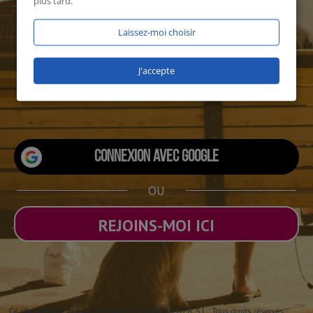
plus tard.
Laissez-moi choisir
J'accepte
1860 utilisateurs connectés
Connexion avec Google
OU
REJOINS-MOI ICI