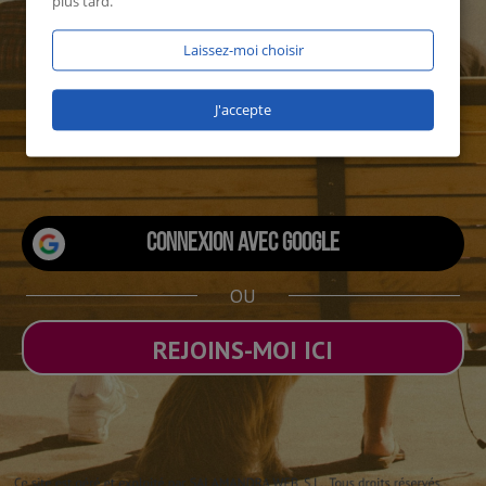
plus tard.
Laissez-moi choisir
J'accepte
1515 utilisateurs connectés
Connexion avec Google
OU
REJOINS-MOI ICI